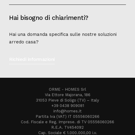
Hai bisogno di chiarimenti?
Hai una domanda specifica sulle nostre soluzioni
arredo casa?
Richiedi informazioni
ORME - HOMES Srl
Via Ettore Majorana, 186
31053 Pieve di Soligo (TV) – Italy
+39 0438 909081
info@homes.it
Partita Iva (VAT) IT 05556060266
Cod. Fiscale e Reg. Imprese. di TV 05556060266
R.E.A. TV454092
Cap. Sociale € 1.000.000,00 i.v.