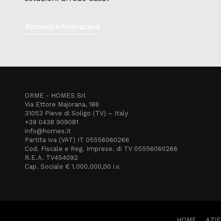
Richiedi informazioni
ORME - HOMES Srl
Via Ettore Majorana, 186
31053 Pieve di Soligo (TV) – Italy
+39 0438 909081
info@homes.it
Partita Iva (VAT) IT 05556060266
Cod. Fiscale e Reg. Imprese. di TV 05556060266
R.E.A. TV454092
Cap. Sociale € 1.000.000,00 i.v.
HOME
AZI