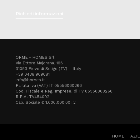
Richiedi informazioni
ORME - HOMES Srl
Via Ettore Majorana, 186
31053 Pieve di Soligo (TV) – Italy
+39 0438 909081
info@homes.it
Partita Iva (VAT) IT 05556060266
Cod. Fiscale e Reg. Imprese. di TV 05556060266
R.E.A. TV454092
Cap. Sociale € 1.000.000,00 i.v.
HOME
AZI