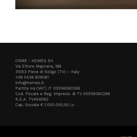
ORME - HOMES Srl
Via Ettore Majorana, 186
31053 Pieve di Soligo (TV) – Italy
+39 0438 909081
info@homes.it
Partita Iva (VAT) IT 05556060266
Cod. Fiscale e Reg. Imprese. di TV 05556060266
R.E.A. TV454092
Cap. Sociale € 1.000.000,00 i.v.