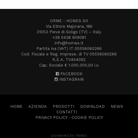
ORME - HOMES Srl
Via Ettore Majorana, 186
31053 Pieve di Soligo (TV) – Italy
+39 0438 909081
info@homes.it
Partita Iva (VAT) IT 05556060266
Cod. Fiscale e Reg. Imprese. di TV 05556060266
R.E.A. TV454092
Cap. Sociale € 1.000.000,00 i.v.
FACEBOOK
INSTAGRAM
HOME
AZIENDA
PRODOTTI
DOWNLOAD
NEWS
CONTATTI
PRIVACY POLICY
-
COOKIE POLICY
powered by Neiko