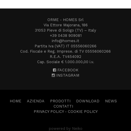
ORME - HOMES Srl
Via Ettore Majorana, 186
31053 Pieve di Soligo (TV) – Italy
+39 0438 909081
info@homes.it
Partita Iva (VAT) IT 05556060266
Cod. Fiscale e Reg. Imprese. di TV 05556060266
R.E.A. TV454092
Cap. Sociale € 1.000.000,00 i.v.
FACEBOOK
INSTAGRAM
HOME
AZIENDA
PRODOTTI
DOWNLOAD
NEWS
CONTATTI
PRIVACY POLICY
-
COOKIE POLICY
powered by Neiko