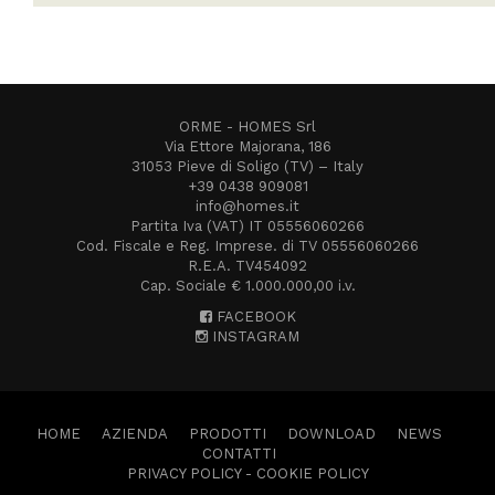
ORME - HOMES Srl
Via Ettore Majorana, 186
31053 Pieve di Soligo (TV) – Italy
+39 0438 909081
info@homes.it
Partita Iva (VAT) IT 05556060266
Cod. Fiscale e Reg. Imprese. di TV 05556060266
R.E.A. TV454092
Cap. Sociale € 1.000.000,00 i.v.
FACEBOOK
INSTAGRAM
HOME
AZIENDA
PRODOTTI
DOWNLOAD
NEWS
CONTATTI
PRIVACY POLICY
-
COOKIE POLICY