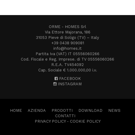
ORME - HOMES Srl
Via Ettore Majorana, 186
31053 Pieve di Soligo (TV) – Italy
+39 0438 909081
info@homes.it
Partita Iva (VAT) IT 05556060266
Cod. Fiscale e Reg. Imprese. di TV 05556060266
R.E.A. TV454092
Cap. Sociale € 1.000.000,00 i.v.
FACEBOOK
INSTAGRAM
HOME
AZIENDA
PRODOTTI
DOWNLOAD
NEWS
CONTATTI
PRIVACY POLICY
-
COOKIE POLICY