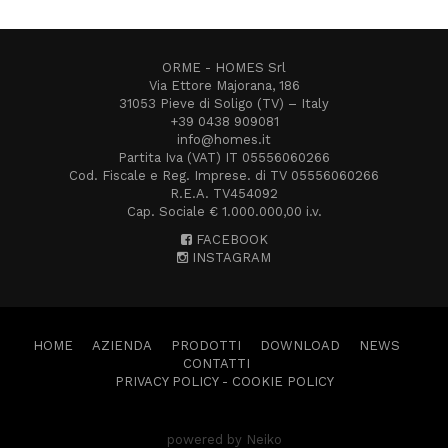
ORME - HOMES Srl
Via Ettore Majorana, 186
31053 Pieve di Soligo (TV) – Italy
+39 0438 909081
info@homes.it
Partita Iva (VAT) IT 05556060266
Cod. Fiscale e Reg. Imprese. di TV 05556060266
R.E.A. TV454092
Cap. Sociale € 1.000.000,00 i.v.
FACEBOOK
INSTAGRAM
HOME
AZIENDA
PRODOTTI
DOWNLOAD
NEWS
CONTATTI
PRIVACY POLICY
-
COOKIE POLICY
powered by Neiko