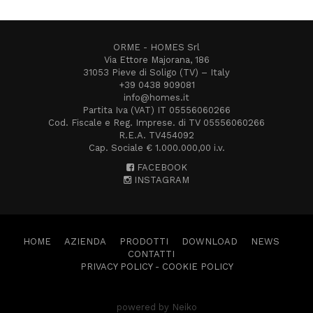
ORME - HOMES Srl
Via Ettore Majorana, 186
31053 Pieve di Soligo (TV) – Italy
+39 0438 909081
info@homes.it
Partita Iva (VAT) IT 05556060266
Cod. Fiscale e Reg. Imprese. di TV 05556060266
R.E.A. TV454092
Cap. Sociale € 1.000.000,00 i.v.
FACEBOOK
INSTAGRAM
HOME
AZIENDA
PRODOTTI
DOWNLOAD
NEWS
CONTATTI
PRIVACY POLICY
-
COOKIE POLICY
powered by Neiko