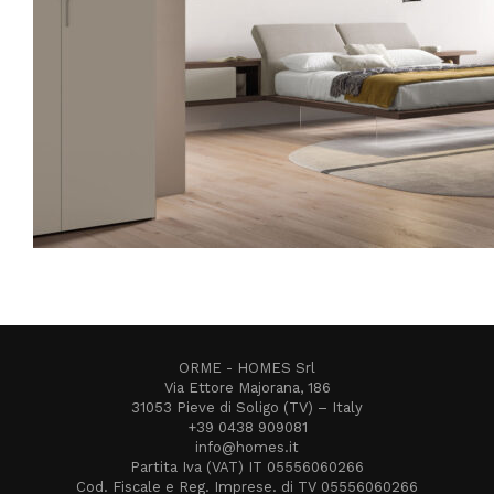
ORME - HOMES Srl
Via Ettore Majorana, 186
31053 Pieve di Soligo (TV) – Italy
+39 0438 909081
info@homes.it
Partita Iva (VAT) IT 05556060266
Cod. Fiscale e Reg. Imprese. di TV 05556060266