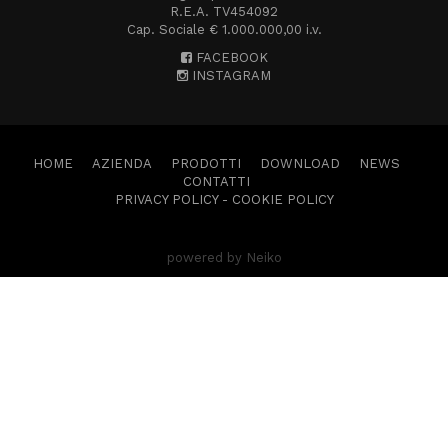
R.E.A. TV454092
Cap. Sociale € 1.000.000,00 i.v.
FACEBOOK
INSTAGRAM
HOME
AZIENDA
PRODOTTI
DOWNLOAD
NEWS
CONTATTI
PRIVACY POLICY
-
COOKIE POLICY
powered by Neiko