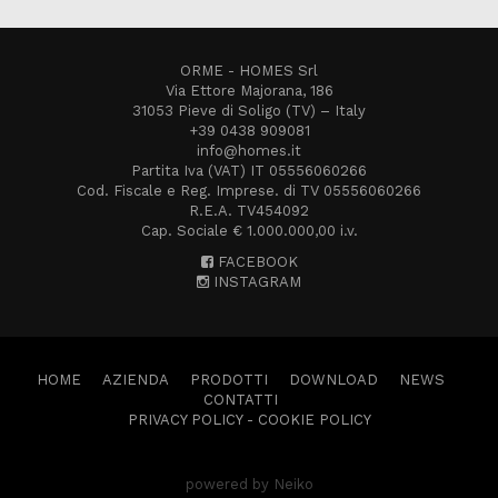
ORME - HOMES Srl
Via Ettore Majorana, 186
31053 Pieve di Soligo (TV) – Italy
+39 0438 909081
info@homes.it
Partita Iva (VAT) IT 05556060266
Cod. Fiscale e Reg. Imprese. di TV 05556060266
R.E.A. TV454092
Cap. Sociale € 1.000.000,00 i.v.
FACEBOOK
INSTAGRAM
HOME
AZIENDA
PRODOTTI
DOWNLOAD
NEWS
CONTATTI
PRIVACY POLICY
-
COOKIE POLICY
powered by Neiko