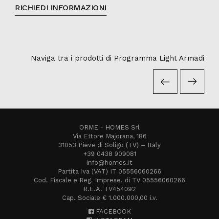
RICHIEDI INFORMAZIONI
Naviga tra i prodotti di Programma Light Armadi
ORME - HOMES Srl
Via Ettore Majorana, 186
31053 Pieve di Soligo (TV) – Italy
+39 0438 909081
info@homes.it
Partita Iva (VAT) IT 05556060266
Cod. Fiscale e Reg. Imprese. di TV 05556060266
R.E.A. TV454092
Cap. Sociale € 1.000.000,00 i.v.
FACEBOOK