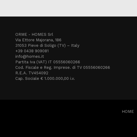
ORME - HOMES Srl
Via Ettore Majorana, 186
31053 Pieve di Soligo (TV) – Italy
+39 0438 909081
info@homes.it
Partita Iva (VAT) IT 05556060266
Cod. Fiscale e Reg. Imprese. di TV 05556060266
R.E.A. TV454092
Cap. Sociale € 1.000.000,00 i.v.
HOME