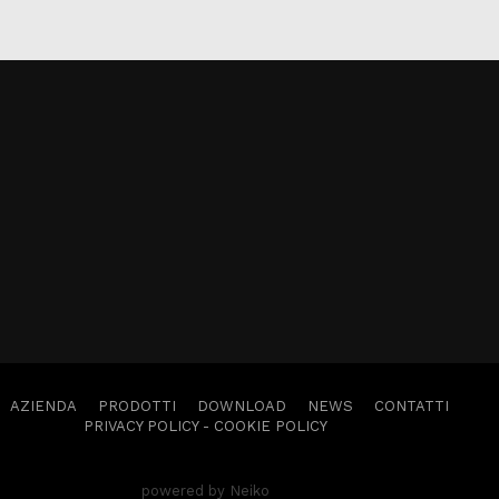
AZIENDA
PRODOTTI
DOWNLOAD
NEWS
CONTATTI
PRIVACY POLICY
-
COOKIE POLICY
powered by Neiko