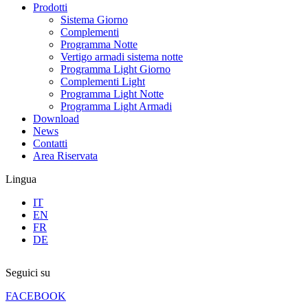
Prodotti
Sistema Giorno
Complementi
Programma Notte
Vertigo armadi sistema notte
Programma Light Giorno
Complementi Light
Programma Light Notte
Programma Light Armadi
Download
News
Contatti
Area Riservata
Lingua
IT
EN
FR
DE
Seguici su
FACEBOOK