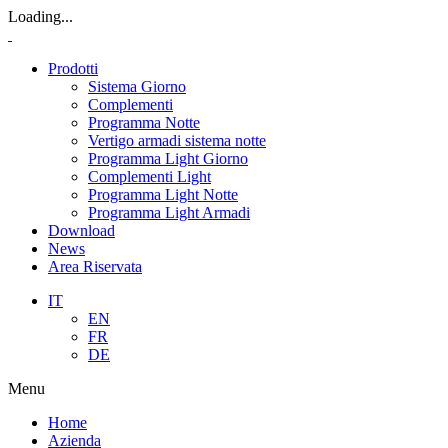
Loading...
Prodotti
Sistema Giorno
Complementi
Programma Notte
Vertigo armadi sistema notte
Programma Light Giorno
Complementi Light
Programma Light Notte
Programma Light Armadi
Download
News
Area Riservata
IT
EN
FR
DE
Menu
Home
Azienda