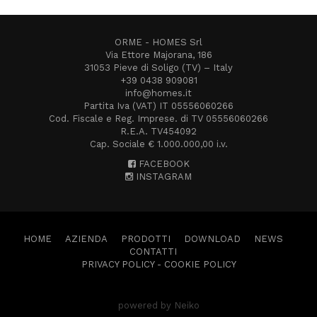
ORME - HOMES Srl
Via Ettore Majorana, 186
31053 Pieve di Soligo (TV) – Italy
+39 0438 909081
info@homes.it
Partita Iva (VAT) IT 05556060266
Cod. Fiscale e Reg. Imprese. di TV 05556060266
R.E.A. TV454092
Cap. Sociale € 1.000.000,00 i.v.
FACEBOOK
INSTAGRAM
HOME
AZIENDA
PRODOTTI
DOWNLOAD
NEWS
CONTATTI
PRIVACY POLICY
-
COOKIE POLICY
powered by Neiko