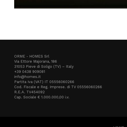
ORME - HOMES Srl
Via Ettore Majorana, 186
31053 Pieve di Soligo (TV) – Italy
+39 0438 909081
info@homes.it
Partita Iva (VAT) IT 05556060266
Cod. Fiscale e Reg. Imprese. di TV 05556060266
R.E.A. TV454092
Cap. Sociale € 1.000.000,00 i.v.