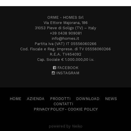
ORME - HOMES Srl
Via Ettore Majorana, 186
31053 Pieve di Soligo (TV) – Italy
+39 0438 909081
info@homes.it
Partita Iva (VAT) IT 05556060266
Cod. Fiscale e Reg. Imprese. di TV 05556060266
R.E.A. TV454092
Cap. Sociale € 1.000.000,00 i.v.
FACEBOOK
INSTAGRAM
HOME
AZIENDA
PRODOTTI
DOWNLOAD
NEWS
CONTATTI
PRIVACY POLICY
-
COOKIE POLICY
powered by Neiko