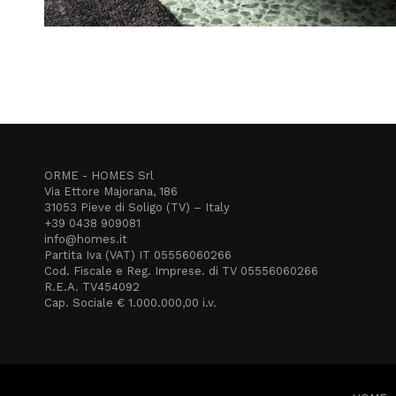
ORME - HOMES Srl
Via Ettore Majorana, 186
31053 Pieve di Soligo (TV) – Italy
+39 0438 909081
info@homes.it
Partita Iva (VAT) IT 05556060266
Cod. Fiscale e Reg. Imprese. di TV 05556060266
R.E.A. TV454092
Cap. Sociale € 1.000.000,00 i.v.