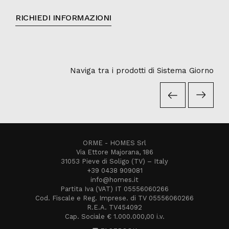
RICHIEDI INFORMAZIONI
Naviga tra i prodotti di Sistema Giorno
ORME - HOMES Srl
Via Ettore Majorana, 186
31053 Pieve di Soligo (TV) – Italy
+39 0438 909081
info@homes.it
Partita Iva (VAT) IT 05556060266
Cod. Fiscale e Reg. Imprese. di TV 05556060266
R.E.A. TV454092
Cap. Sociale € 1.000.000,00 i.v.