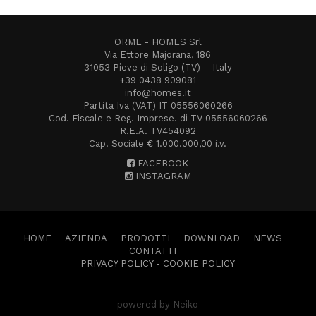
ORME - HOMES Srl
Via Ettore Majorana, 186
31053 Pieve di Soligo (TV) – Italy
+39 0438 909081
info@homes.it
Partita Iva (VAT) IT 05556060266
Cod. Fiscale e Reg. Imprese. di TV 05556060266
R.E.A. TV454092
Cap. Sociale € 1.000.000,00 i.v.
FACEBOOK
INSTAGRAM
HOME
AZIENDA
PRODOTTI
DOWNLOAD
NEWS
CONTATTI
PRIVACY POLICY
-
COOKIE POLICY
powered by Neiko