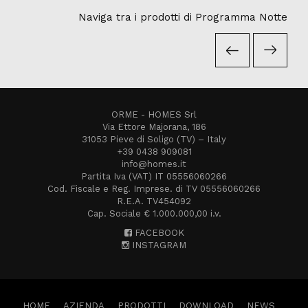
Naviga tra i prodotti di Programma Notte
ORME - HOMES Srl
Via Ettore Majorana, 186
31053 Pieve di Soligo (TV) – Italy
+39 0438 909081
info@homes.it
Partita Iva (VAT) IT 05556060266
Cod. Fiscale e Reg. Imprese. di TV 05556060266
R.E.A. TV454092
Cap. Sociale € 1.000.000,00 i.v.
FACEBOOK
INSTAGRAM
HOME
AZIENDA
PRODOTTI
DOWNLOAD
NEWS