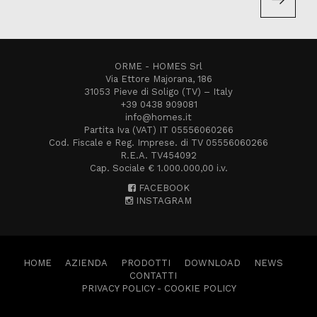
ORME - HOMES Srl
Via Ettore Majorana, 186
31053 Pieve di Soligo (TV) – Italy
+39 0438 909081
info@homes.it
Partita Iva (VAT) IT 05556060266
Cod. Fiscale e Reg. Imprese. di TV 05556060266
R.E.A. TV454092
Cap. Sociale € 1.000.000,00 i.v.
FACEBOOK
INSTAGRAM
HOME
AZIENDA
PRODOTTI
DOWNLOAD
NEWS
CONTATTI
PRIVACY POLICY
-
COOKIE POLICY