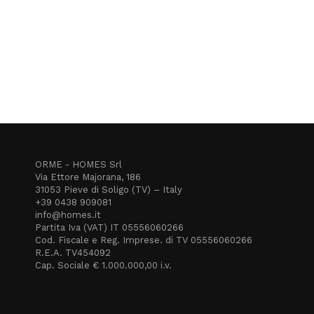
ORME - HOMES Srl
Via Ettore Majorana, 186
31053 Pieve di Soligo (TV) – Italy
+39 0438 909081
info@homes.it
Partita Iva (VAT) IT 05556060266
Cod. Fiscale e Reg. Imprese. di TV 05556060266
R.E.A. TV454092
Cap. Sociale € 1.000.000,00 i.v.