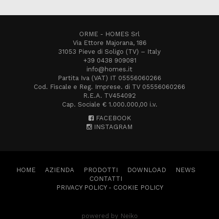
ORME - HOMES Srl
Via Ettore Majorana, 186
31053 Pieve di Soligo (TV) – Italy
+39 0438 909081
info@homes.it
Partita Iva (VAT) IT 05556060266
Cod. Fiscale e Reg. Imprese. di TV 05556060266
R.E.A. TV454092
Cap. Sociale € 1.000.000,00 i.v.
FACEBOOK
INSTAGRAM
HOME
AZIENDA
PRODOTTI
DOWNLOAD
NEWS
CONTATTI
PRIVACY POLICY
-
COOKIE POLICY
powered by Neiko