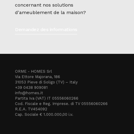
concernant nos solutions
d'ameublement de la maison?
Demandez des informations
ORME - HOMES Srl
Via Ettore Majorana, 186
31053 Pieve di Soligo (TV) – Italy
+39 0438 909081
info@homes.it
Partita Iva (VAT) IT 05556060266
Cod. Fiscale e Reg. Imprese. di TV 05556060266
R.E.A. TV454092
Cap. Sociale € 1.000.000,00 i.v.