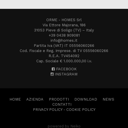
ORME - HOMES Srl
Via Ettore Majorana, 186
31053 Pieve di Soligo (TV) – Italy
+39 0438 909081
info@homes.it
Partita Iva (VAT) IT 05556060266
Cod. Fiscale e Reg. Imprese. di TV 05556060266
R.E.A. TV454092
Cap. Sociale € 1.000.000,00 i.v.
FACEBOOK
INSTAGRAM
HOME
AZIENDA
PRODOTTI
DOWNLOAD
NEWS
CONTATTI
PRIVACY POLICY
-
COOKIE POLICY
powered by Neiko