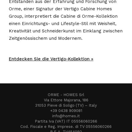
Entstanden aus der Erfahrung und Forschung von
Orme, einer Signatur der Vertigo Cabine Homes
Group, interpretiert die Cabine di Orme-Kollektion
einen Einrichtungs- und Lifestyle-Stil mit Weisheit,
Kreativität und Schneiderkunst im Einklang zwischen
Zeitgenössischem und Modernem.
Entdecken Sie die Vertigo-Kollektion »
ORME - HOMES Srl
Via Ettore Majorana, 186
31053 Pieve di Soligo (TV) – Italy
+39 0438 909081
info@homes.it
Partita Iva (VAT) IT 05556060266
Cod. Fiscale e Reg. Imprese. di TV 05556060266
R.E.A. TV454092