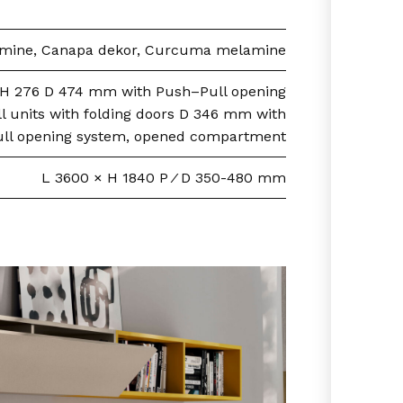
mine, Canapa dekor, Curcuma melamine
 H 276 D 474 mm with Push–Pull opening
l units with folding doors D 346 mm with
ll opening system, opened compartment
L 3600 × H 1840 P ⁄ D 350-480 mm