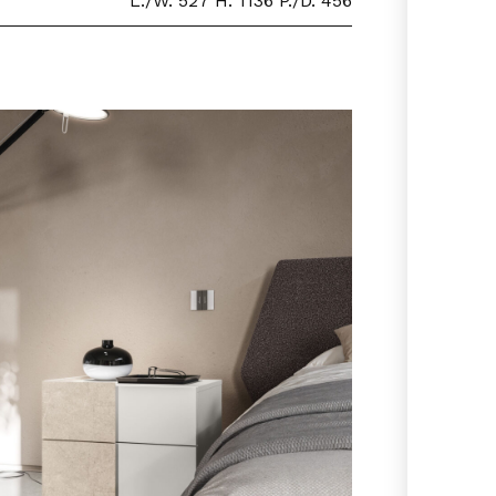
L./W. 527 H. 1136 P./D. 456