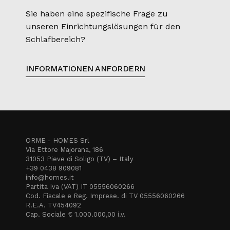
Sie haben eine spezifische Frage zu
unseren Einrichtungslösungen für den
Schlafbereich?
INFORMATIONEN ANFORDERN
ORME - HOMES Srl
Via Ettore Majorana, 186
31053 Pieve di Soligo (TV) – Italy
+39 0438 909081
info@homes.it
Partita Iva (VAT) IT 05556060266
Cod. Fiscale e Reg. Imprese. di TV 05556060266
R.E.A. TV454092
Cap. Sociale € 1.000.000,00 i.v.