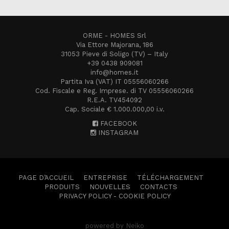
ORME - HOMES Srl
Via Ettore Majorana, 186
31053 Pieve di Soligo (TV) – Italy
+39 0438 909081
info@homes.it
Partita Iva (VAT) IT 05556060266
Cod. Fiscale e Reg. Imprese. di TV 05556060266
R.E.A. TV454092
Cap. Sociale € 1.000.000,00 i.v.
FACEBOOK
INSTAGRAM
PAGE D’ACCUEIL
ENTREPRISE
TÉLÉCHARGEMENT
PRODUITS
NOUVELLES
CONTACTS
PRIVACY POLICY
-
COOKIE POLICY
powered by Neiko