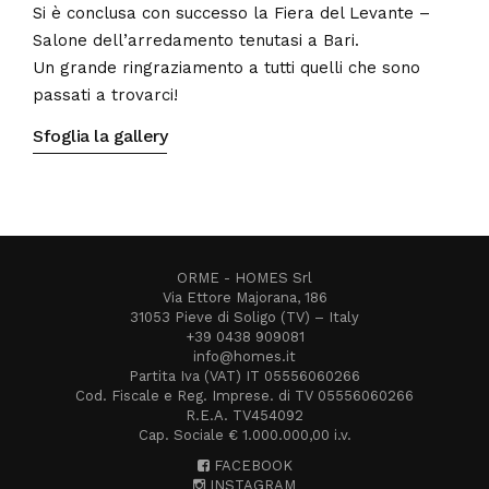
Si è conclusa con successo la Fiera del Levante –
Salone dell’arredamento tenutasi a Bari.
Un grande ringraziamento a tutti quelli che sono
passati a trovarci!
Sfoglia la gallery
ORME - HOMES Srl
Via Ettore Majorana, 186
31053 Pieve di Soligo (TV) – Italy
+39 0438 909081
info@homes.it
Partita Iva (VAT) IT 05556060266
Cod. Fiscale e Reg. Imprese. di TV 05556060266
R.E.A. TV454092
Cap. Sociale € 1.000.000,00 i.v.
FACEBOOK
INSTAGRAM