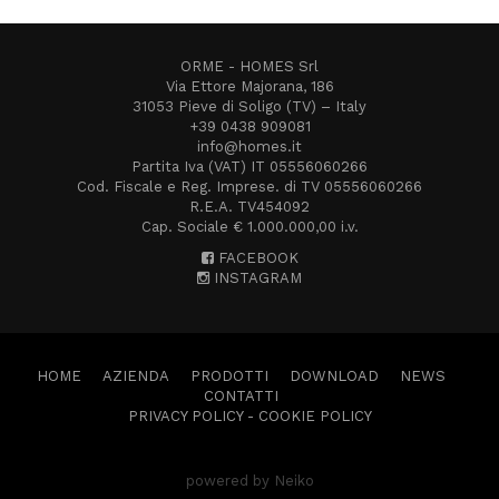
ORME - HOMES Srl
Via Ettore Majorana, 186
31053 Pieve di Soligo (TV) – Italy
+39 0438 909081
info@homes.it
Partita Iva (VAT) IT 05556060266
Cod. Fiscale e Reg. Imprese. di TV 05556060266
R.E.A. TV454092
Cap. Sociale € 1.000.000,00 i.v.
FACEBOOK
INSTAGRAM
HOME
AZIENDA
PRODOTTI
DOWNLOAD
NEWS
CONTATTI
PRIVACY POLICY
-
COOKIE POLICY
powered by Neiko